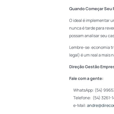
Quando Começar Seu P
O ideal é implementar 
nunca é tarde para reve
possam analisar seu cas
Lembre-se: economia tri
legal) é um real a mais n
Direção Gestão Empres
Fale com a gente:
WhatsApp: (54) 9965
Telefone: (54) 3261-
e-Mail:
andre@direco