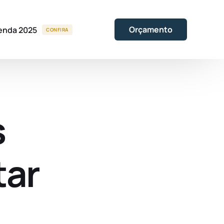
Orçamento
enda 2025
CONFIRA
s
tar