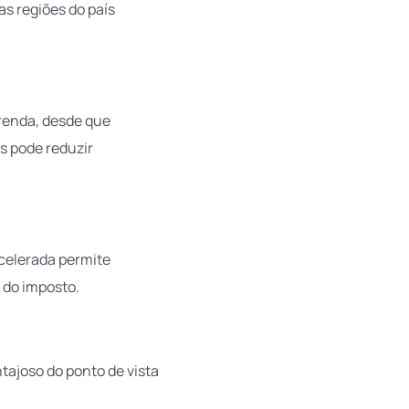
s regiões do país
 renda, desde que
s pode reduzir
celerada permite
 do imposto.
tajoso do ponto de vista