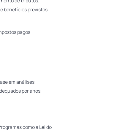
mento de tributos.
 e benefícios previstos
mpostos pagos
base em análises
dequados por anos,
 Programas como a Lei do